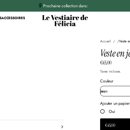
T
Prochaine collection dans:
i
k
Le Vestiaire de
S
ACCESSOIRES
t
Félicia
o
k
Accueil
Veste e
Veste en 
€45,00
Prix
normal
Taxes incluses.
Couleur
Ajouter un papie
Oui
€45,00
PRIX