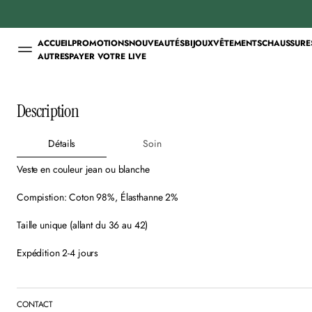
ACCUEIL
PROMOTIONS
NOUVEAUTÉS
BIJOUX
VÊTEMENTS
CHAUSSURE
AUTRES
PAYER VOTRE LIVE
ALLER AUX
INFORMATIONS PRODUIT
Description
Détails
Soin
Veste en couleur jean ou blanche
Compistion:
Coton 98%, Élasthanne 2%
Taille unique (allant du
36 au 42)
Expédition 2-4 jours
CONTACT