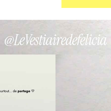
e
-
m
a
i
l
@LeVestiairedefelicia
v
a
l
i
d
e
 surtout… de
partage
💛