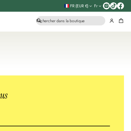
FR (EUR €)
Fr
R
e
c
h
e
r
c
h
e
ous