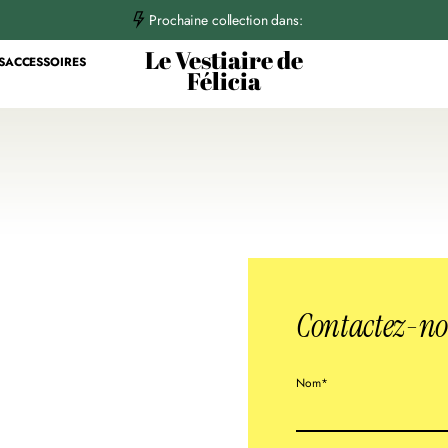
T
Prochaine collection dans:
i
k
Le Vestiaire de
S
ACCESSOIRES
t
Félicia
o
k
Contactez-n
V
Nom*
e
u