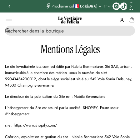
T
FR (EUR €)
Fr
Prochaine collection dans:
i
k
Le Vestiaire
t
de Félicia
o
R
k
e
c
Mentions Légales
h
e
r
Le site levestiairefelicia.com est édité par Nabila Benmeziane, Sté SAS, artisan,
c
h
immatriculée à la chambre des métiers
sous le numéro de siret
e
99043434200012, dont le siège social est situé au 542 Voie Sonia Delaunay,
94500 Champigny-sur-marne.
Le directeur de la publication du Site est : Nabila Benmeziane
L’hébergement du Site est assuré par la société
SHOPIFY
, Fournisseur
d'hébergement.
site : https://www.shopify.com/
Création, exploitation et gestion du site : Nabila Benmeziane 542 Voie Sonia