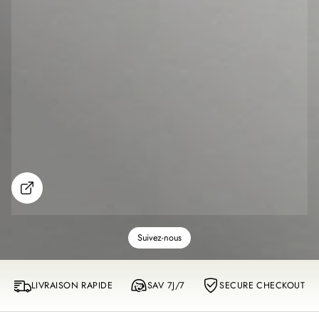
S
h
o
w
m
Suivez-nous
o
r
e
LIVRAISON RAPIDE
SAV 7J/7
SECURE CHECKOUT