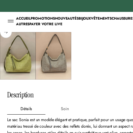
ACCUEIL
PROMOTIONS
NOUVEAUTÉS
BIJOUX
VÊTEMENTS
CHAUSSURE
AUTRES
PAYER VOTRE LIVE
ALLER AUX
INFORMATIONS PRODUIT
Description
Détails
Soin
Le sac Sonia est un modèle élégant et pratique, parfait pour un usage quot
matériau tressé de couleur avec des reflets dorés, lui donnant un aspect raff
les anses, les bordures et les détails en cuir synthétique vert olive, appor