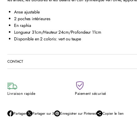
Anse ajustable
2 poches intérieures
En raphia
Longueur 31cm/Hauteur 24cm/Profondeur 11cm
Disponible en 2 coloris: vert ou taupe
CONTACT
Livraison rapide
Paiement sécurisé
Partager
Partager sur X
Enregistrer sur Pinterest
Copier le lien
S
S
S
’
’
’
o
o
o
u
u
u