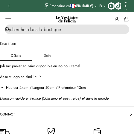
T
FR (EUR €)
Fr
Prochaine collection dans:
i
k
Le Vestiaire
t
de Félicia
o
R
k
ALLER AUX
e
INFORMATIONS
c
Description
PRODUIT
h
e
Détails
Soin
r
c
Joli sac panier en osier disponible en noir ou camel
h
e
Anse et logo en simili cuir
Hauteur 24cm / Largeur 40cm / Profondeur 13cm
Livraison rapide en France (Colissimo et point relais) et dans le monde
CONTACT