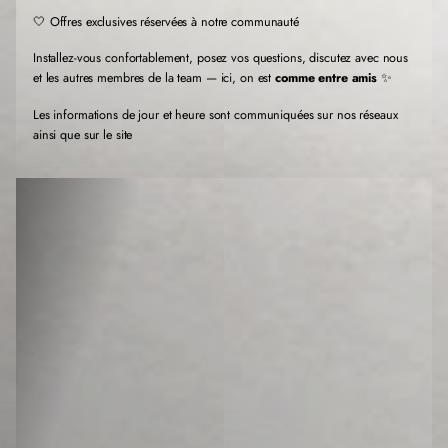
r
r
r
🤍 Offres exclusives réservées à notre communauté
e
e
e
.
.
.
Installez-vous confortablement, posez vos questions, discutez avec nous
et les autres membres de la team — ici, on est
comme entre amis
✨
Les informations de jour et heure sont communiquées sur nos réseaux
ainsi que sur le site