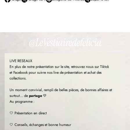
S
S
S
’
’
’
o
o
o
u
u
u
v
v
v
r
r
r
e
e
e
d
d
d
@LeVestiairedefelicia
a
a
a
n
n
n
s
s
s
u
u
u
LIVE RESEAUX
n
n
n
e
e
e
En plus de notre présentation sur le site, retrouvez nous sur Tiktok
n
n
n
et Facebook pour suivre nos live de présentation et achat des
o
o
o
collections.
u
u
u
v
v
v
Un moment convivial, rempli de belles pièces, de bonnes affaires et
e
e
e
l
l
l
surtout… de
partage
💛
l
l
l
Au programme :
e
e
e
f
f
f
🤍 Présentation en direct
e
e
e
n
n
n
🤍 Conseils, échanges et bonne humeur
ê
ê
ê
t
t
t