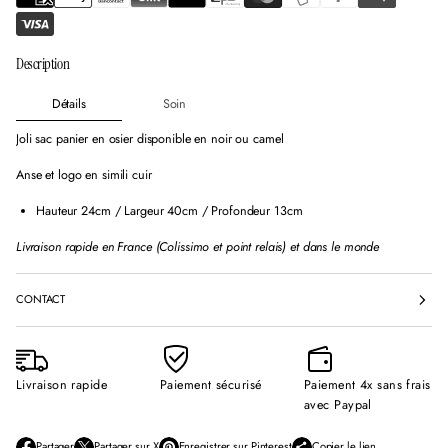
f
f
f
e
e
e
n
n
n
Description
ê
ê
ê
t
t
t
r
r
r
Détails
Soin
e
e
e
.
.
.
Joli sac panier en osier disponible en noir ou camel
Anse et logo en simili cuir
Hauteur 24cm / Largeur 40cm / Profondeur 13cm
Livraison rapide en France (Colissimo et point relais) et dans le monde
CONTACT
Livraison rapide
Paiement sécurisé
Paiement 4x sans frais
avec Paypal
Partager
Partager sur X
Enregistrer sur Pinterest
Copier le lien