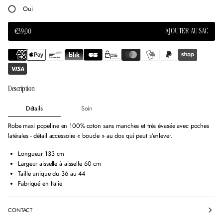
o
o
o
Oui
u
u
u
v
v
v
e
e
e
AJOUTER AU SAC
€39,00
PRIX
l
l
l
NORMAL
l
l
l
e
e
e
f
f
f
e
e
e
n
n
n
Description
ê
ê
ê
t
t
t
r
r
r
Détails
Soin
e
e
e
.
.
.
Robe maxi popeline en 100% coton sans manches et très évasée avec poches
latérales - détail accessoire « boucle » au dos qui peut s’enlever.
Longueur 133 cm
Largeur aisselle à aisselle 60 cm
Taille unique du 36 au 44
Fabriqué en Italie
CONTACT