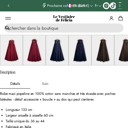
T
FR (EUR €)
Fr
Prochaine collection dans:
i
k
Le Vestiaire
t
de Félicia
o
R
k
ALLER AUX
e
INFORMATIONS
c
PRODUIT
h
e
r
c
h
e
Description
Détails
Soin
Robe maxi popeline en 100% coton sans manches et très évasée avec poches
latérales - détail accessoire « boucle » au dos qui peut s’enlever.
Longueur 133 cm
Largeur aisselle à aisselle 60 cm
Taille unique du 36 au 44
Fabriqué en Italie