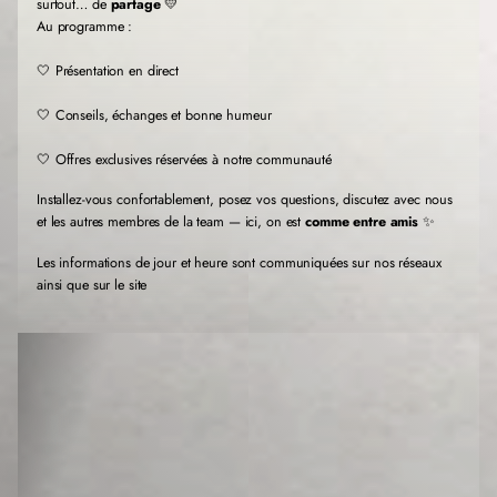
l
l
l
surtout… de
partage
💛
l
l
l
Au programme :
e
e
e
f
f
f
🤍 Présentation en direct
e
e
e
n
n
n
🤍 Conseils, échanges et bonne humeur
ê
ê
ê
t
t
t
r
r
r
🤍 Offres exclusives réservées à notre communauté
e
e
e
.
.
.
Installez-vous confortablement, posez vos questions, discutez avec nous
et les autres membres de la team — ici, on est
comme entre amis
✨
Les informations de jour et heure sont communiquées sur nos réseaux
ainsi que sur le site