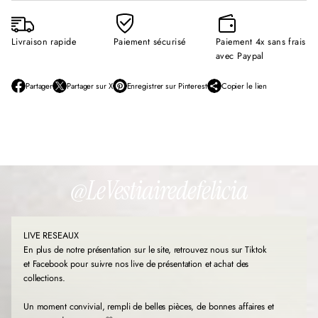
Livraison rapide
Paiement sécurisé
Paiement 4x sans frais
avec Paypal
Partager
Partager sur X
Enregistrer sur Pinterest
Copier le lien
S
S
S
’
’
’
o
o
o
u
u
u
v
v
v
r
r
r
e
e
e
d
d
d
@LeVestiairedefelicia
a
a
a
n
n
n
s
s
s
u
u
u
LIVE RESEAUX
n
n
n
e
e
e
En plus de notre présentation sur le site, retrouvez nous sur Tiktok
n
n
n
et Facebook pour suivre nos live de présentation et achat des
o
o
o
collections.
u
u
u
v
v
v
Un moment convivial, rempli de belles pièces, de bonnes affaires et
e
e
e