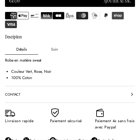
e
e
e
AJOUTER AU SAC
€43,00
PRIX
l
l
l
NORMAL
l
l
l
e
e
e
f
f
f
e
e
e
n
n
n
Description
ê
ê
ê
t
t
t
r
r
r
Détails
Soin
e
e
e
.
.
.
Robe en matière sweat
Couleur Vert, Rose, Noir
100% Coton
CONTACT
Livraison rapide
Paiement sécurisé
Paiement 4x sans frais
avec Paypal