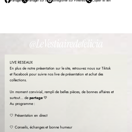
Partager
Partager sur X
Enregistrer sur Pinterest
Copier le lien
S
S
S
’
’
’
o
o
o
u
u
u
v
v
v
r
r
r
e
e
e
d
d
d
@LeVestiairedefelicia
a
a
a
n
n
n
s
s
s
u
u
u
LIVE RESEAUX
n
n
n
e
e
e
En plus de notre présentation sur le site, retrouvez nous sur Tiktok
n
n
n
et Facebook pour suivre nos live de présentation et achat des
o
o
o
collections.
u
u
u
v
v
v
Un moment convivial, rempli de belles pièces, de bonnes affaires et
e
e
e
l
l
l
surtout… de
partage
💛
l
l
l
Au programme :
e
e
e
f
f
f
🤍 Présentation en direct
e
e
e
n
n
n
🤍 Conseils, échanges et bonne humeur
ê
ê
ê