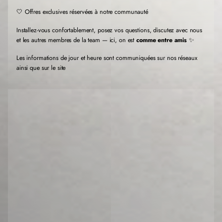
t
t
t
r
r
r
🤍 Offres exclusives réservées à notre communauté
e
e
e
.
.
.
Installez-vous confortablement, posez vos questions, discutez avec nous
et les autres membres de la team — ici, on est
comme entre amis
✨
Les informations de jour et heure sont communiquées sur nos réseaux
ainsi que sur le site