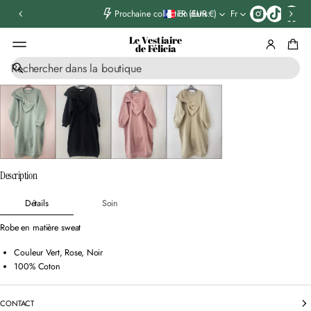
T
FR (EUR €)
Fr
Prochaine collection dans:
i
k
Le Vestiaire
t
de Félicia
o
R
k
ALLER AUX
e
INFORMATIONS
c
PRODUIT
h
e
r
c
h
e
Description
Détails
Soin
Robe en matière sweat
Couleur Vert, Rose, Noir
100% Coton
CONTACT