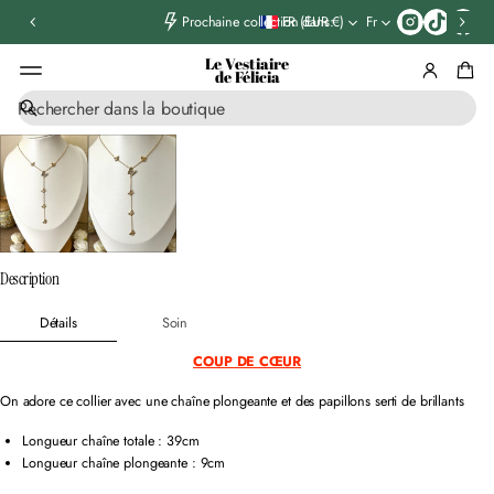
T
FR (EUR €)
Fr
Prochaine collection dans:
i
k
Le Vestiaire
t
de Félicia
o
R
k
ALLER AUX
e
INFORMATIONS
c
PRODUIT
h
e
r
c
h
e
Description
Détails
Soin
COUP DE CŒUR
On adore ce collier avec une chaîne plongeante et des papillons serti de brillants
Longueur chaîne totale : 39cm
Longueur chaîne plongeante : 9cm