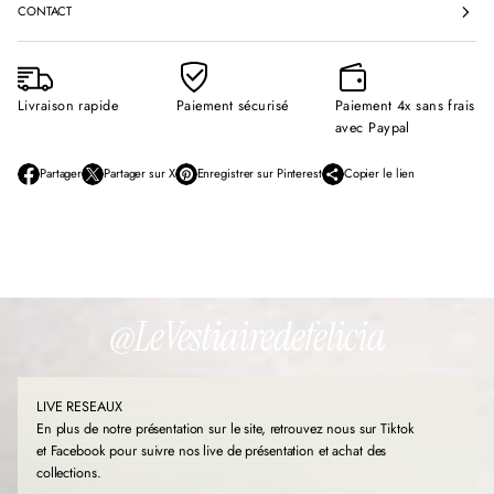
CONTACT
Livraison rapide
Paiement sécurisé
Paiement 4x sans frais
avec Paypal
Partager
Partager sur X
Enregistrer sur Pinterest
Copier le lien
S
S
S
’
’
’
o
o
o
u
u
u
v
v
v
r
r
r
e
e
e
d
d
d
@LeVestiairedefelicia
a
a
a
n
n
n
s
s
s
u
u
u
LIVE RESEAUX
n
n
n
e
e
e
En plus de notre présentation sur le site, retrouvez nous sur Tiktok
n
n
n
et Facebook pour suivre nos live de présentation et achat des
o
o
o
collections.
u
u
u