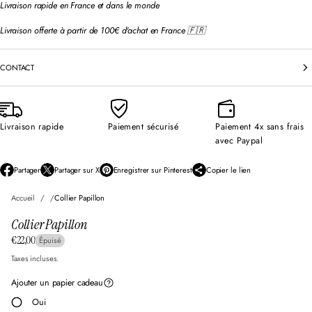
Livraison rapide en France et dans le monde
Livraison offerte à partir de 100€ d'achat en France 🇫🇷
CONTACT
Livraison rapide
Paiement sécurisé
Paiement 4x sans frais
avec Paypal
Partager
Partager sur X
Enregistrer sur Pinterest
Copier le lien
S
S
S
’
’
’
Accueil
Collier Papillon
o
o
o
u
u
u
Collier Papillon
v
v
v
r
r
r
€22,00
Épuisé
Prix
e
e
e
d
d
d
normal
Taxes incluses.
a
a
a
n
n
n
Ajouter un papier cadeau
s
s
s
Oui
u
u
u