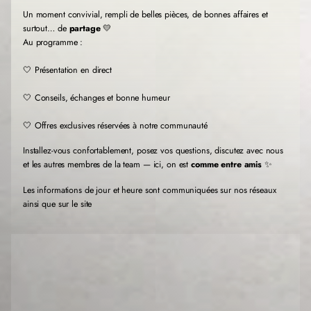
v
v
v
Un moment convivial, rempli de belles pièces, de bonnes affaires et
e
e
e
l
l
l
surtout… de
partage
💛
l
l
l
Au programme :
e
e
e
f
f
f
🤍 Présentation en direct
e
e
e
n
n
n
🤍 Conseils, échanges et bonne humeur
ê
ê
ê
t
t
t
r
r
r
🤍 Offres exclusives réservées à notre communauté
e
e
e
.
.
.
Installez-vous confortablement, posez vos questions, discutez avec nous
et les autres membres de la team — ici, on est
comme entre amis
✨
Les informations de jour et heure sont communiquées sur nos réseaux
ainsi que sur le site