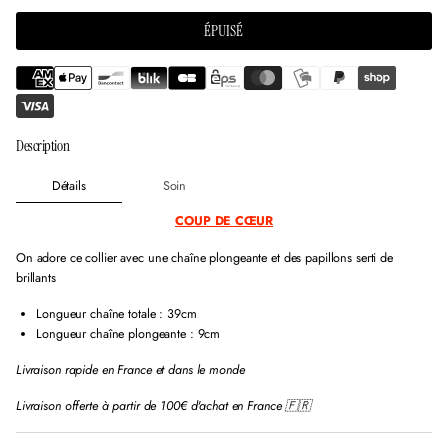
n
n
n
e
e
e
ÉPUISÉ
n
n
n
o
o
o
u
u
u
v
v
v
e
e
e
l
l
l
l
l
l
Description
e
e
e
f
f
f
Détails
Soin
e
e
e
n
n
n
COUP DE CŒUR
ê
ê
ê
t
t
t
On adore ce collier avec une chaîne plongeante et des papillons serti de
r
r
r
brillants
e
e
e
.
.
.
Longueur chaîne totale : 39cm
Longueur chaîne plongeante : 9cm
Livraison rapide en France et dans le monde
Livraison offerte à partir de 100€ d'achat en France 🇫🇷