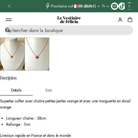
T
FR (EUR €)
Fr
Prochaine collection dans:
i
k
Le Vestiaire
t
de Félicia
o
R
k
ALLER AUX
e
INFORMATIONS
c
PRODUIT
h
e
r
c
h
e
Description
Détails
Soin
Superbe collier avec chaîne petites perles orange et avec une marguerite en émail
orange
Longueur chaîne : 38cm
Rallonge : 7cm
Livraison rapide en France et dans le monde