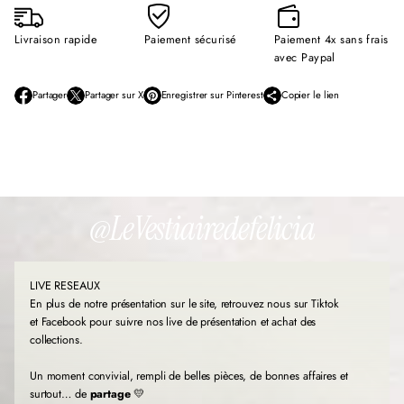
Livraison rapide
Paiement sécurisé
Paiement 4x sans frais
avec Paypal
Partager
Partager sur X
Enregistrer sur Pinterest
Copier le lien
S
S
S
’
’
’
o
o
o
u
u
u
v
v
v
r
r
r
e
e
e
d
d
d
@LeVestiairedefelicia
a
a
a
n
n
n
s
s
s
u
u
u
LIVE RESEAUX
n
n
n
e
e
e
En plus de notre présentation sur le site, retrouvez nous sur Tiktok
n
n
n
et Facebook pour suivre nos live de présentation et achat des
o
o
o
collections.
u
u
u
v
v
v
Un moment convivial, rempli de belles pièces, de bonnes affaires et
e
e
e
l
l
l
surtout… de
partage
💛