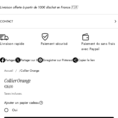
Livraison offerte à partir de 100€ d'achat en France 🇫🇷
CONTACT
Livraison rapide
Paiement sécurisé
Paiement 4x sans frais
avec Paypal
Partager
Partager sur X
Enregistrer sur Pinterest
Copier le lien
S
S
S
’
’
’
Accueil
Collier Orange
o
o
o
u
u
u
Collier Orange
v
v
v
r
r
r
€16,00
Prix
e
e
e
d
d
d
normal
Taxes incluses.
a
a
a
n
n
n
Ajouter un papier cadeau
s
s
s
Oui
u
u
u
n
n
n