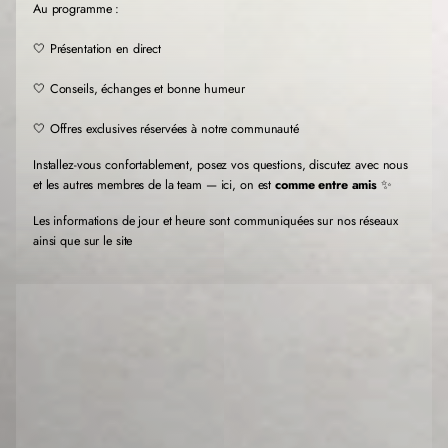
l
l
l
Au programme :
e
e
e
f
f
f
🤍 Présentation en direct
e
e
e
n
n
n
🤍 Conseils, échanges et bonne humeur
ê
ê
ê
t
t
t
r
r
r
🤍 Offres exclusives réservées à notre communauté
e
e
e
.
.
.
Installez-vous confortablement, posez vos questions, discutez avec nous
et les autres membres de la team — ici, on est
comme entre amis
✨
Les informations de jour et heure sont communiquées sur nos réseaux
ainsi que sur le site