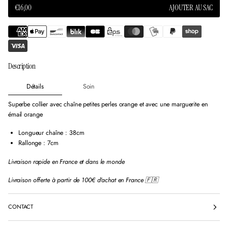
e
e
e
AJOUTER AU SAC
€16,00
PRIX
n
n
n
o
o
o
NORMAL
u
u
u
v
v
v
e
e
e
l
l
l
l
l
l
Description
e
e
e
f
f
f
Détails
Soin
e
e
e
n
n
n
Superbe collier avec chaîne petites perles orange et avec une marguerite en
ê
ê
ê
émail orange
t
t
t
r
r
r
Longueur chaîne : 38cm
e
e
e
.
.
.
Rallonge : 7cm
Livraison rapide en France et dans le monde
Livraison offerte à partir de 100€ d'achat en France 🇫🇷
CONTACT