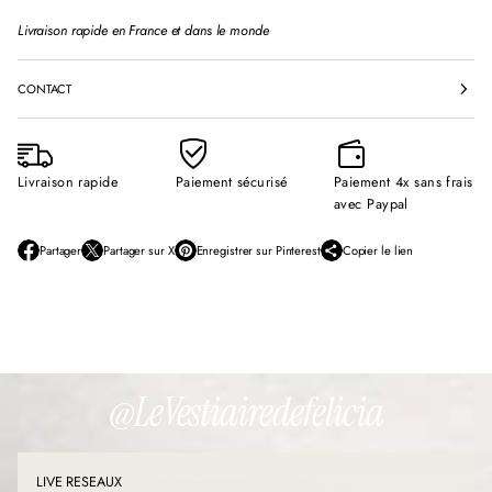
Livraison rapide en France et dans le monde
CONTACT
Livraison rapide
Paiement sécurisé
Paiement 4x sans frais
avec Paypal
Partager
Partager sur X
Enregistrer sur Pinterest
Copier le lien
S
S
S
’
’
’
o
o
o
u
u
u
v
v
v
r
r
r
e
e
e
d
d
d
@LeVestiairedefelicia
a
a
a
n
n
n
s
s
s
u
u
u
LIVE RESEAUX
n
n
n