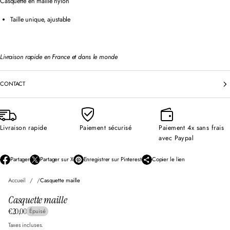
Casquette en maille nylon
Taille unique, ajustable
Livraison rapide en France et dans le monde
CONTACT
Livraison rapide
Paiement sécurisé
Paiement 4x sans frais
avec Paypal
Partager
Partager sur X
Enregistrer sur Pinterest
Copier le lien
S
S
S
’
’
’
Accueil
Casquette maille
o
o
o
u
u
u
Casquette maille
v
v
v
r
r
r
€20,00
Épuisé
Prix
e
e
e
d
d
d
normal
Taxes incluses.