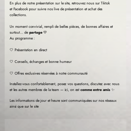
e
e
e
En plus de notre présentation sur le site, retrouvez nous sur Tiktok
n
n
n
et Facebook pour suivre nos live de présentation et achat des
o
o
o
collections.
u
u
u
v
v
v
Un moment convivial, rempli de belles pièces, de bonnes affaires et
e
e
e
l
l
l
surtout… de
partage
💛
l
l
l
Au programme :
e
e
e
f
f
f
🤍 Présentation en direct
e
e
e
n
n
n
🤍 Conseils, échanges et bonne humeur
ê
ê
ê
t
t
t
r
r
r
🤍 Offres exclusives réservées à notre communauté
e
e
e
.
.
.
Installez-vous confortablement, posez vos questions, discutez avec nous
et les autres membres de la team — ici, on est
comme entre amis
✨
Les informations de jour et heure sont communiquées sur nos réseaux
ainsi que sur le site