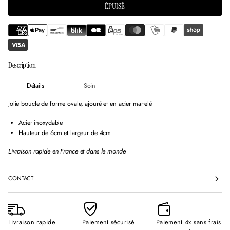
e
e
e
ÉPUISÉ
l
l
l
l
l
l
e
e
e
f
f
f
e
e
e
n
n
n
Description
ê
ê
ê
t
t
t
r
r
r
Détails
Soin
e
e
e
.
.
.
Jolie boucle de forme ovale, ajouré et en acier martelé
Acier inoxydable
Hauteur de 6cm et largeur de 4cm
Livraison rapide en France et dans le monde
CONTACT
Livraison rapide
Paiement sécurisé
Paiement 4x sans frais