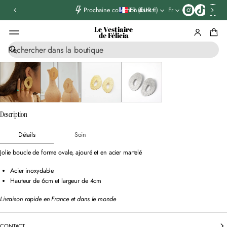
T
FR (EUR €)
Fr
Prochaine collection dans:
i
k
Le Vestiaire
t
de Félicia
o
R
k
ALLER AUX
e
INFORMATIONS
c
PRODUIT
h
e
r
c
Description
h
e
Détails
Soin
Jolie boucle de forme ovale, ajouré et en acier martelé
Acier inoxydable
Hauteur de 6cm et largeur de 4cm
Livraison rapide en France et dans le monde
CONTACT