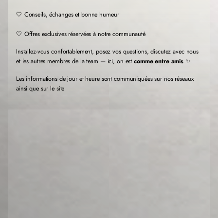
n
n
n
🤍 Conseils, échanges et bonne humeur
ê
ê
ê
t
t
t
r
r
r
🤍 Offres exclusives réservées à notre communauté
e
e
e
.
.
.
Installez-vous confortablement, posez vos questions, discutez avec nous
et les autres membres de la team — ici, on est
comme entre amis
✨
Les informations de jour et heure sont communiquées sur nos réseaux
ainsi que sur le site