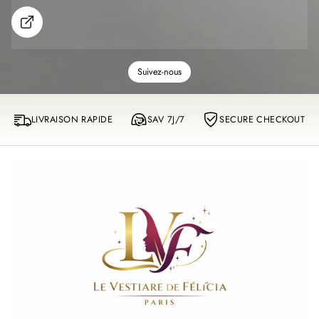
S
h
o
w
m
Suivez-nous
o
r
e
LIVRAISON RAPIDE
SAV 7J/7
SECURE CHECKOUT