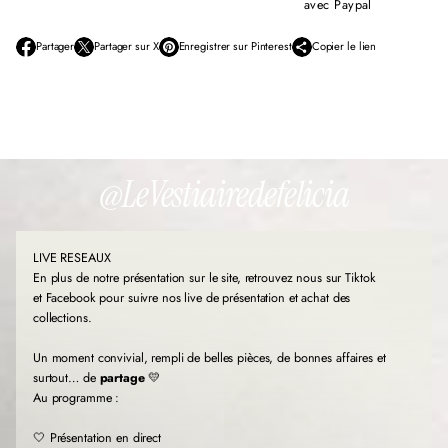
avec Paypal
Partager
Partager sur X
Enregistrer sur Pinterest
Copier le lien
S
S
S
’
’
’
o
o
o
u
u
u
v
v
v
r
r
r
e
e
e
d
d
d
@LeVestiairedefelicia
a
a
a
n
n
n
s
s
s
u
u
u
LIVE RESEAUX
n
n
n
e
e
e
En plus de notre présentation sur le site, retrouvez nous sur Tiktok
n
n
n
et Facebook pour suivre nos live de présentation et achat des
o
o
o
collections.
u
u
u
v
v
v
Un moment convivial, rempli de belles pièces, de bonnes affaires et
e
e
e
l
l
l
surtout… de
partage
💛
l
l
l
Au programme :
e
e
e
f
f
f
🤍 Présentation en direct
e
e
e