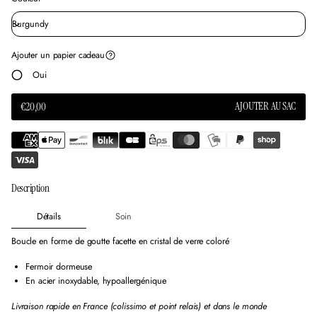
s
s
s
u
u
u
n
n
n
e
e
e
Ajouter un papier cadeau
n
n
n
o
o
o
Oui
u
u
u
v
v
v
e
e
e
AJOUTER AU SAC
€20,00
PRIX
l
l
l
NORMAL
l
l
l
e
e
e
f
f
f
e
e
e
n
n
n
Description
ê
ê
ê
t
t
t
r
r
r
Détails
Soin
e
e
e
.
.
.
Boucle en forme de goutte facette en cristal de verre coloré
Fermoir dormeuse
En acier inoxydable, hypoallergénique
Livraison rapide en France (colissimo et point relais) et dans le monde