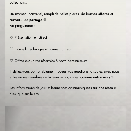
collections.
u
u
u
v
v
v
Un moment convivial, rempli de belles pièces, de bonnes affaires et
e
e
e
l
l
l
surtout… de
partage
💛
l
l
l
Au programme :
e
e
e
f
f
f
🤍 Présentation en direct
e
e
e
n
n
n
🤍 Conseils, échanges et bonne humeur
ê
ê
ê
t
t
t
r
r
r
🤍 Offres exclusives réservées à notre communauté
e
e
e
.
.
.
Installez-vous confortablement, posez vos questions, discutez avec nous
et les autres membres de la team — ici, on est
comme entre amis
✨
Les informations de jour et heure sont communiquées sur nos réseaux
ainsi que sur le site