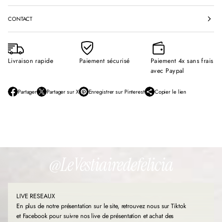
CONTACT
Livraison rapide
Paiement sécurisé
Paiement 4x sans frais
avec Paypal
Partager
Partager sur X
Enregistrer sur Pinterest
Copier le lien
S
S
S
’
’
’
o
o
o
u
u
u
v
v
v
r
r
r
e
e
e
d
d
d
@LeVestiairedefelicia
a
a
a
n
n
n
s
s
s
u
u
u
LIVE RESEAUX
n
n
n
e
e
e
En plus de notre présentation sur le site, retrouvez nous sur Tiktok
n
n
n
et Facebook pour suivre nos live de présentation et achat des
o
o
o