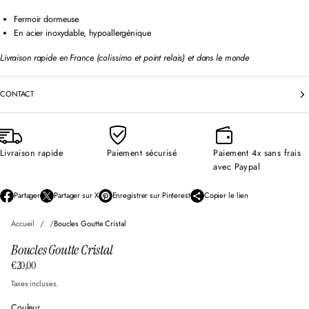
Fermoir dormeuse
En acier inoxydable, hypoallergénique
Livraison rapide en France (colissimo et point relais) et dans le monde
CONTACT
Livraison rapide
Paiement sécurisé
Paiement 4x sans frais
avec Paypal
Partager
Partager sur X
Enregistrer sur Pinterest
Copier le lien
S
S
S
’
’
’
Accueil
Boucles Goutte Cristal
o
o
o
u
u
u
Boucles Goutte Cristal
v
v
v
r
r
r
€20,00
Prix
e
e
e
d
d
d
normal
Taxes incluses.
a
a
a
n
n
n
Couleur