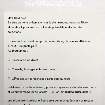
@LeVestiairedefelicia
a
a
a
n
n
n
s
s
s
u
u
u
LIVE RESEAUX
n
n
n
e
e
e
En plus de notre présentation sur le site, retrouvez nous sur Tiktok
n
n
n
et Facebook pour suivre nos live de présentation et achat des
o
o
o
collections.
u
u
u
v
v
v
Un moment convivial, rempli de belles pièces, de bonnes affaires et
e
e
e
l
l
l
surtout… de
partage
💛
l
l
l
Au programme :
e
e
e
f
f
f
🤍 Présentation en direct
e
e
e
n
n
n
🤍 Conseils, échanges et bonne humeur
ê
ê
ê
t
t
t
r
r
r
🤍 Offres exclusives réservées à notre communauté
e
e
e
.
.
.
Installez-vous confortablement, posez vos questions, discutez avec nous
et les autres membres de la team — ici, on est
comme entre amis
✨
Les informations de jour et heure sont communiquées sur nos réseaux