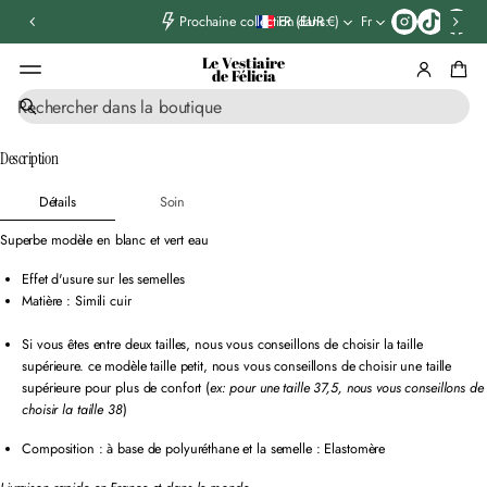
T
FR (EUR €)
Fr
Prochaine collection dans:
i
k
Le Vestiaire
t
de Félicia
o
R
k
ALLER AUX
e
INFORMATIONS
c
Description
PRODUIT
h
e
Détails
Soin
r
c
Superbe modèle en blanc et vert eau
h
e
Effet d'usure sur les semelles
Matière : Simili cuir
Si vous êtes entre deux tailles, nous vous conseillons de choisir la taille
supérieure. ce modèle taille petit, nous vous conseillons de choisir une taille
supérieure pour plus de confort (
ex: pour une taille 37,5, nous vous conseillons de
choisir la taille 38
)
Composition : à base de polyuréthane et la semelle : Elastomère