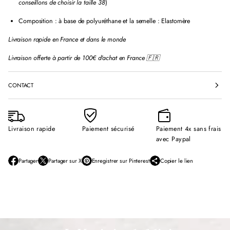
conseillons de choisir la taille 38
)
Composition : à base de polyuréthane et la semelle : Elastomère
Livraison rapide en France et dans le monde
Livraison offerte à partir de 100€ d'achat en France 🇫🇷
CONTACT
Livraison rapide
Paiement sécurisé
Paiement 4x sans frais
avec Paypal
Partager
Partager sur X
Enregistrer sur Pinterest
Copier le lien
S
S
S
’
’
’
o
o
o
u
u
u
v
v
v
r
r
r
e
e
e
d
d
d