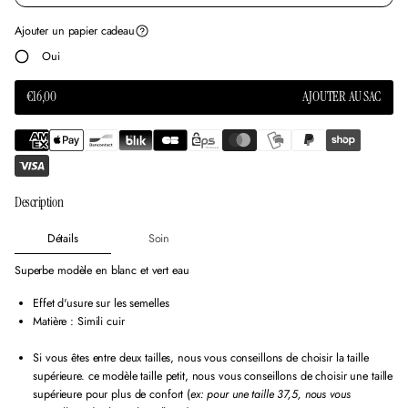
n
n
n
e
e
e
Ajouter un papier cadeau
n
n
n
o
o
o
Oui
u
u
u
v
v
v
e
e
e
PRIX
€16,00
AJOUTER AU SAC
PRIX
l
l
l
EN
NORMAL
l
l
l
SOLDE
e
e
e
f
f
f
e
e
e
n
n
n
Description
ê
ê
ê
t
t
t
r
r
r
Détails
Soin
e
e
e
.
.
.
Superbe modèle en blanc et vert eau
Effet d'usure sur les semelles
Matière : Simili cuir
Si vous êtes entre deux tailles, nous vous conseillons de choisir la taille
supérieure. ce modèle taille petit, nous vous conseillons de choisir une taille
supérieure pour plus de confort (
ex: pour une taille 37,5, nous vous