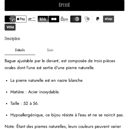
e
e
e
ÉPUISÉ
n
n
n
o
o
o
u
u
u
v
v
v
e
e
e
l
l
l
l
l
l
Description
e
e
e
f
f
f
Détails
Soin
e
e
e
n
n
n
Bague ajustable par le devant, est composée de trois pièces
ê
ê
ê
t
t
t
ovales dont l'une est sertie d'une pierre naturelle.
r
r
r
e
e
e
La pierre naturelle est en nacre blanche
.
.
.
Matière : Acier inoxydable.
Taille : 52 à 56.
Hypoallergénique, ce bijou résiste à l'eau et ne se noircit pas.
Note: Étant des pierres naturelles, leurs couleurs peuvent varier