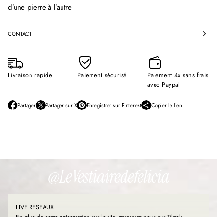
d’une pierre à l’autre
CONTACT
Livraison rapide
Paiement sécurisé
Paiement 4x sans frais
avec Paypal
Partager
Partager sur X
Enregistrer sur Pinterest
Copier le lien
S
S
S
’
’
’
o
o
o
u
u
u
v
v
v
r
r
r
e
e
e
d
d
d
@LeVestiairedefelicia
a
a
a
n
n
n
s
s
s
u
u
u
LIVE RESEAUX
n
n
n
e
e
e