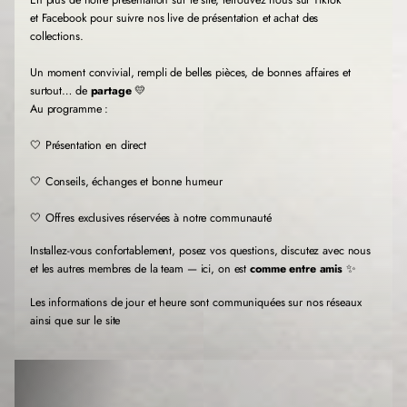
En plus de notre présentation sur le site, retrouvez nous sur Tiktok
n
n
n
et Facebook pour suivre nos live de présentation et achat des
o
o
o
collections.
u
u
u
v
v
v
Un moment convivial, rempli de belles pièces, de bonnes affaires et
e
e
e
l
l
l
surtout… de
partage
💛
l
l
l
Au programme :
e
e
e
f
f
f
🤍 Présentation en direct
e
e
e
n
n
n
🤍 Conseils, échanges et bonne humeur
ê
ê
ê
t
t
t
r
r
r
🤍 Offres exclusives réservées à notre communauté
e
e
e
.
.
.
Installez-vous confortablement, posez vos questions, discutez avec nous
et les autres membres de la team — ici, on est
comme entre amis
✨
Les informations de jour et heure sont communiquées sur nos réseaux
ainsi que sur le site