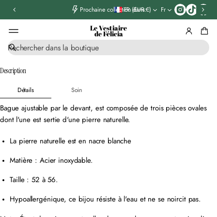
T
FR (EUR €)
Fr
Prochaine collection dans:
i
k
Le Vestiaire
t
de Félicia
o
R
k
ALLER AUX
e
INFORMATIONS
c
Description
PRODUIT
h
e
Détails
Soin
r
c
Bague ajustable par le devant, est composée de trois pièces ovales
h
dont l'une est sertie d'une pierre naturelle.
e
La pierre naturelle est en nacre blanche
Matière : Acier inoxydable.
Taille : 52 à 56.
Hypoallergénique, ce bijou résiste à l'eau et ne se noircit pas.