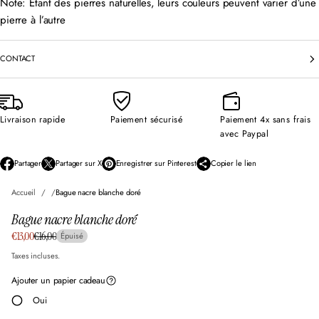
Note: Étant des pierres naturelles, leurs couleurs peuvent varier d’une
pierre à l’autre
CONTACT
Livraison rapide
Paiement sécurisé
Paiement 4x sans frais
avec Paypal
Partager
Partager sur X
Enregistrer sur Pinterest
Copier le lien
S
S
S
’
’
’
Accueil
Bague nacre blanche doré
o
o
o
u
u
u
Bague nacre blanche doré
v
v
v
r
r
r
Prix
€13,00
€16,00
Épuisé
Prix
e
e
e
en
d
d
d
normal
Taxes incluses.
solde
a
a
a
n
n
n
Ajouter un papier cadeau
s
s
s
Oui
u
u
u
n
n
n