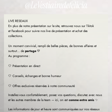
@LeVestiairedefelicia
a
a
a
n
n
n
s
s
s
u
u
u
LIVE RESEAUX
n
n
n
e
e
e
En plus de notre présentation sur le site, retrouvez nous sur Tiktok
n
n
n
et Facebook pour suivre nos live de présentation et achat des
o
o
o
collections.
u
u
u
v
v
v
Un moment convivial, rempli de belles pièces, de bonnes affaires et
e
e
e
l
l
l
surtout… de
partage
💛
l
l
l
Au programme :
e
e
e
f
f
f
🤍 Présentation en direct
e
e
e
n
n
n
🤍 Conseils, échanges et bonne humeur
ê
ê
ê
t
t
t
r
r
r
🤍 Offres exclusives réservées à notre communauté
e
e
e
.
.
.
Installez-vous confortablement, posez vos questions, discutez avec nous
et les autres membres de la team — ici, on est
comme entre amis
✨
Les informations de jour et heure sont communiquées sur nos réseaux