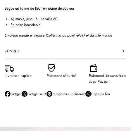
e
e
e
.
.
.
Bague en forme de fleur en résine de couleur
Ajustable, jusqu'à une taille 60
En acier inoxydable
Livraison rapide en France (Colissimo ou point relais) et dans le monde
CONTACT
Livraison rapide
Paiement sécurisé
Paiement 4x sans frais
avec Paypal
Partager
Partager sur X
Enregistrer sur Pinterest
Copier le lien
S
S
S
’
’
’
o
o
o
u
u
u
v
v
v
r
r
r
e
e
e
d
d
d