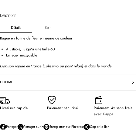
Description
Détails
Soin
Bague en forme de fleur en résine de couleur
Ajustable, jusqu'à une taille 60
En acier inoxydable
Livraison rapide en France (Colissimo ou point relais) et dans le monde
CONTACT
Livraison rapide
Paiement sécurisé
Paiement 4x sans frais
avec Paypal
Partager
Partager sur X
Enregistrer sur Pinterest
Copier le lien
S
S
S
’
’
’