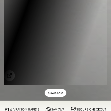
S
h
o
w
m
Suivez-nous
o
r
e
LIVRAISON RAPIDE
SAV 7J/7
SECURE CHECKOUT